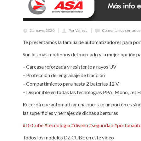
21 mayo, 2020
Por Vanesa
Comentarios cerrados
Te presentamos la familia de automatizadores para por
Son los más modernos del mercado y la mejor opción p
– Carcasa reforzada y resistente a rayos UV
– Protección del engranaje de tracción
– Compartimiento para hasta 2 baterías 12 V.
– Disponible en todas las tecnologías PPA: Mono, Jet Fle
Recordá que automatizar una puerta o un portón es sinón
las superficies y herrajes de dichas aberturas
#
DzCube
#
tecnologia
#
diseño
#
seguridad
#
portonaut
Todos los modelos DZ CUBE en este video