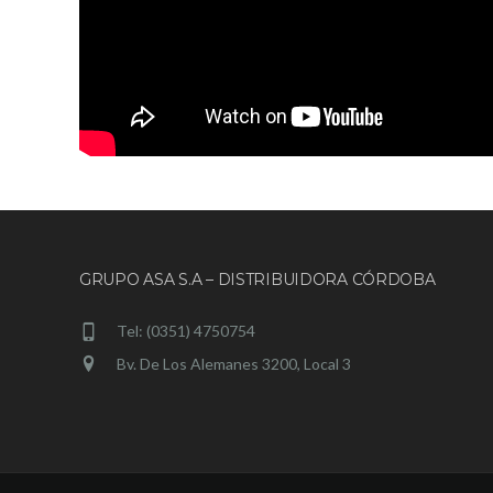
GRUPO ASA S.A – DISTRIBUIDORA CÓRDOBA
Tel: (0351) 4750754
Bv. De Los Alemanes 3200, Local 3