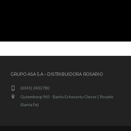
GRUPO ASA S.A – DISTRIBUIDORA ROSARIO
(0341) 2432780
Gutemberg 965 - Barrio Echesortu Oeste | Rosario
(Santa Fe)