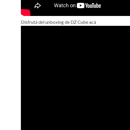
Disfrutá del unboxing de DZ Cube acá