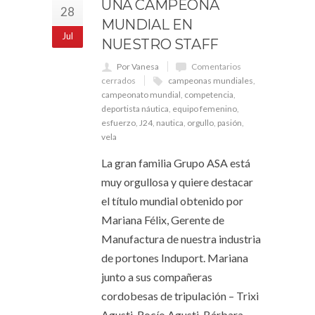
UNA CAMPEONA
28
MUNDIAL EN
Jul
NUESTRO STAFF
Por Vanesa
Comentarios
cerrados
campeonas mundiales
,
campeonato mundial
,
competencia
,
deportista náutica
,
equipo femenino
,
esfuerzo
,
J24
,
nautica
,
orgullo
,
pasión
,
vela
La gran familia Grupo ASA está
muy orgullosa y quiere destacar
el título mundial obtenido por
Mariana Félix, Gerente de
Manufactura de nuestra industria
de portones Induport. Mariana
junto a sus compañeras
cordobesas de tripulación – Trixi
Agusti, Rocío Agusti, Bárbara