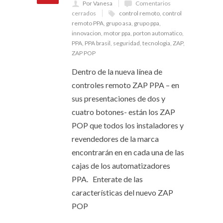
Por Vanesa
Comentarios
cerrados
control remoto
,
control
remoto PPA
,
grupo asa
,
grupo ppa
,
innovacion
,
motor ppa
,
porton automatico
,
PPA
,
PPA brasil
,
seguridad
,
tecnologia
,
ZAP
,
ZAP POP
Dentro de la nueva línea de
controles remoto ZAP PPA – en
sus presentaciones de dos y
cuatro botones- están los ZAP
POP que todos los instaladores y
revendedores de la marca
encontrarán en en cada una de las
cajas de los automatizadores
PPA. Enterate de las
características del nuevo ZAP
POP