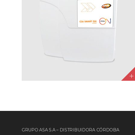
GRUPO ASA S.A – DISTRIBUIDORA CÓRDOBA