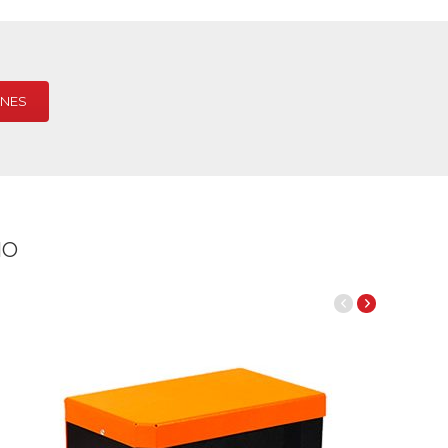
ONES
IO