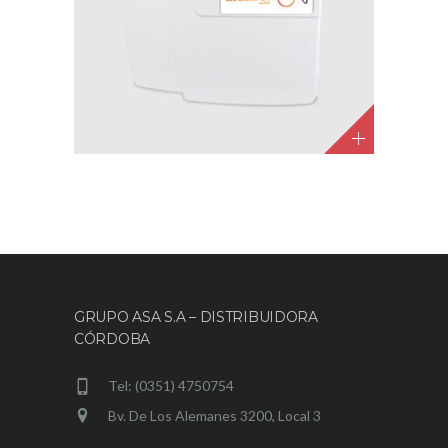
GRUPO ASA S.A – DISTRIBUIDORA
CÓRDOBA
Tel: (0351) 4750754
Bv. De Los Alemanes 3200, Local 3