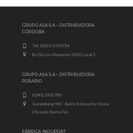
GRUPO ASA S.A – DISTRIBUIDORA
CÓRDOBA
Tel: (0351) 4750754
Bv. De Los Alemanes 3200, Local 3
GRUPO ASA S.A – DISTRIBUIDORA
ROSARIO
(0341) 2432780
Gutemberg 965 - Barrio Echesortu Oeste
| Rosario (Santa Fe)
FÁBRICA INDUPORT